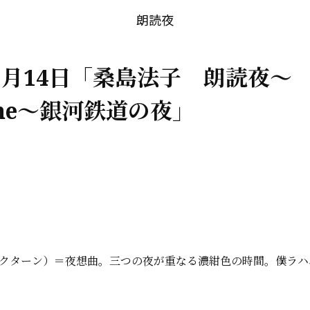
朗読夜
年1月14日「桑島法子 朗読夜～
urne～銀河鉄道の夜」
e（ノクターン）＝夜想曲。三つの夜が重なる濃紺色の時間。
僕ラハ