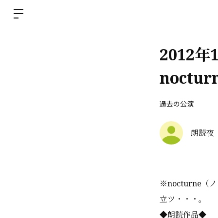
2012
noct
過去の公演
朗読夜
※nocturn
立ツ・・・。
◆朗読作品◆