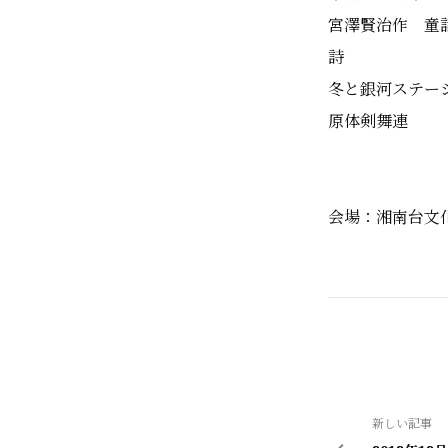
宮澤賢治作 童話 銀
詩
冬と銀河ステー
原体剣舞連
会場：湘南台文
新しい記事