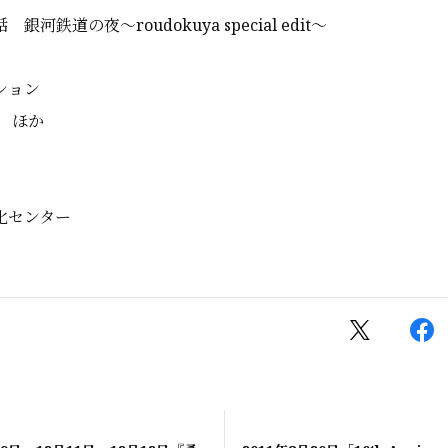
河鉄道の夜～roudokuya special edit～
ション
 ほか
化センター