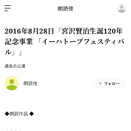
ロ
朗読夜
2016年8月28日「宮沢賢治生誕120年
記念事業 「イーハトーブフェスティバ
ル」」
過去の公演
朗読夜
フォロー
◆朗読作品 ◆