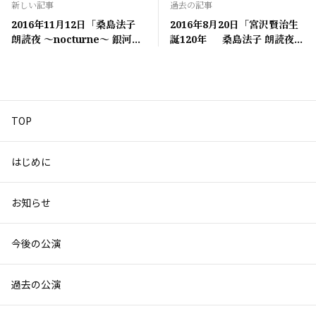
新しい記事
過去の記事
2016年11月12日「桑島法子
2016年8月20日「宮沢賢治生
朗読夜 ～nocturne～ 銀河鉄
誕120年 桑島法子 朗読夜
道の夜」
「セロ弾きのゴーシュ」」
TOP
はじめに
お知らせ
今後の公演
過去の公演