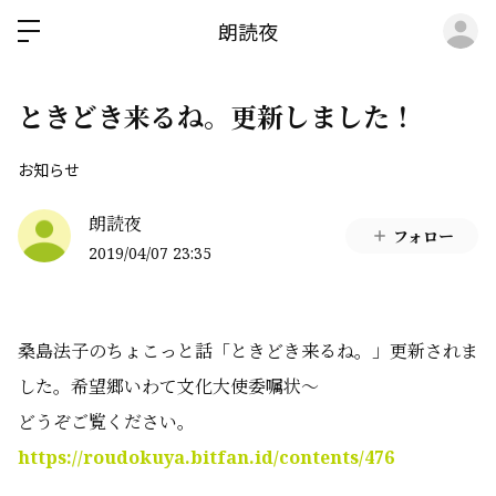
ロ
朗読夜
ときどき来るね。更新しました！
お知らせ
朗読夜
フォロー
2019/04/07 23:35
桑島法子のちょこっと話「ときどき来るね。」更新されま
した。希望郷いわて文化大使委嘱状〜
どうぞご覧ください。
https://roudokuya.bitfan.id/contents/476